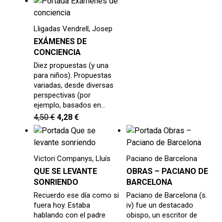
hijo
MI CUENTA
BUSCAR
Lligadas Vendrell, Josep
EXÁMENES DE
CAT
CONCIENCIA
Diez propuestas (y una
ESP
para niños). Propuestas
variadas, desde diversas
perspectivas (por
ejemplo, basados en…
4,50
€
4,28
€
Victori Companys, Lluís
Paciano de Barcelona
QUE SE LEVANTE
OBRAS – PACIANO DE
SONRIENDO
BARCELONA
Recuerdo ese día como si
Paciano de Barcelona (s.
fuera hoy. Estaba
iv) fue un destacado
hablando con el padre
obispo, un escritor de