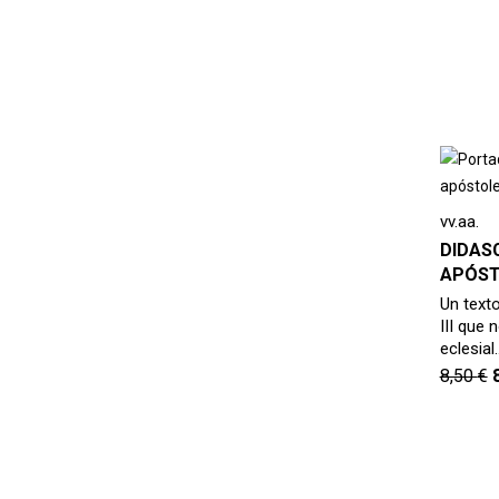
vv.aa.
DIDASC
APÓST
Un texto
III que 
eclesial
8,50
€