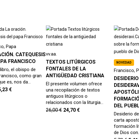
co, Papa
vv.aa.
ACIÓN. CATEQUESIS
APA FRANCISCO
TEXTOS LITÚRGICOS
NOVEDAD
FONTALES DE LA
libro, el obispo de
Francisco, 
ANTIGÜEDAD CRISTIANA
ancisco, como gran
DESIDERIO
que es, nos da…
El presente volumen ofrece
DESIDERA
5,23
€
una recopilación de textos
APOSTÓLI
antiguos litúrgicos o
FORMACIÓ
relacionados con la liturgia…
DEL PUEBL
26,00
€
24,70
€
Desiderio de
carta apostó
formación li
de Dios con