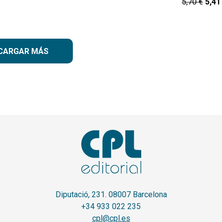
5,70
€
5,4
CARGAR MÁS
Diputació, 231. 08007 Barcelona
+34 933 022 235
cpl@cpl.es