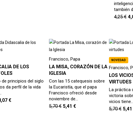
inteligenc
también d
4,25
€
4
Francisco, Papa
NOVEDAD
ALIA DE LOS
LA MISA, CORAZÓN DE LA
Francisco, 
OLES
IGLESIA
LOS VICIO
 de principios del siglo
Con las 15 catequesis sobre
VIRTUDES
nos da perfil de la vida
la Eucaristía, que el papa
La práctica d
…
Francisco ofreció desde
victoria sob
noviembre de…
8,07
€
vicios tiene
5,70
€
5,41
€
5,70
€
5,4