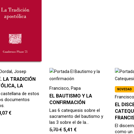
 Dordal, Josep
. LA TRADICIÓN
ÓLICA, LA
Francisco, Papa
NOVEDAD
 castellana de estos
EL BAUTISMO Y LA
Francisco
vos documentos
CONFIRMACIÓN
EL DISC
os.
Las 6 catequesis sobre el
CATEQU
8,07
€
sacramento del bautismo y
FRANCI
las 3 sobre el de la…
El discer
5,70
€
5,41
€
como un e