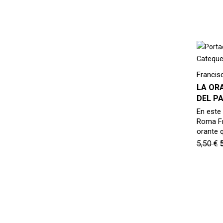
Francis
LA OR
DEL P
En este 
Roma Fr
orante 
5,50
€