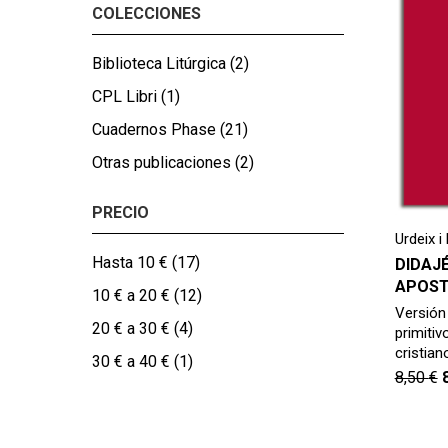
COLECCIONES
Biblioteca Litúrgica
(2)
CPL Libri
(1)
Cuadernos Phase
(21)
Otras publicaciones
(2)
PRECIO
Urdeix i
Hasta 10 €
(17)
DIDAJÉ
APOST
10 € a 20 €
(12)
Versión
20 € a 30 €
(4)
primiti
cristian
30 € a 40 €
(1)
8,50
€