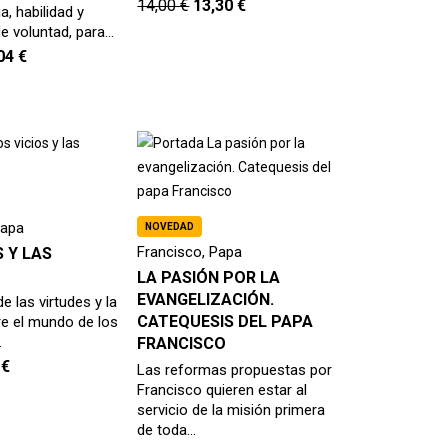
14,00
€
13,30
€
ia, habilidad y
e voluntad, para…
,04
€
Papa
NOVEDAD
Francisco, Papa
S Y LAS
LA PASIÓN POR LA
EVANGELIZACIÓN.
e las virtudes y la
CATEQUESIS DEL PAPA
re el mundo de los
…
FRANCISCO
1
€
Las reformas propuestas por
Francisco quieren estar al
servicio de la misión primera
de toda…