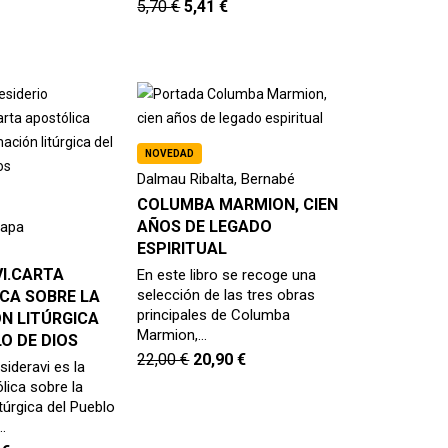
5,70
€
5,41
€
NOVEDAD
Dalmau Ribalta, Bernabé
COLUMBA MARMION, CIEN
AÑOS DE LEGADO
Papa
ESPIRITUAL
VI.CARTA
En este libro se recoge una
selección de las tres obras
CA SOBRE LA
principales de Columba
N LITÚRGICA
Marmion,…
O DE DIOS
22,00
€
20,90
€
sideravi es la
lica sobre la
túrgica del Pueblo
…