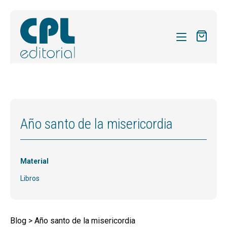
CATÁLOGO
MIS SUSCRIPCIONES
Expandi
REVISTAS
Año santo de la misericordia
el
FORMAS
menú
hijo
Expandi
SOBRE NOSOTROS
Material
el
Expandi
ACTUALIDAD
menú
Libros
el
hijo
Expandi
BLOG
menú
el
hijo
VIDA LITÚRGICA
menú
Blog > Año santo de la misericordia