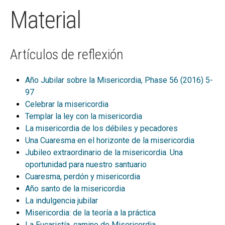
hijo
FORMAS CPL
Material
GALILEA.153 MATERIAL
MEMORIAL PERE TENA
Artículos de reflexión
AÑO SANTO DE LA MISERICORDIA
Año Jubilar sobre la Misericordia, Phase 56 (2016) 5-
INSTITUTO SUPERIOR DE LITURGIA DE
97
BARCELONA
Celebrar la misericordia
Templar la ley con la misericordia
GALILEA 153
La misericordia de los débiles y pecadores
PHASE
Una Cuaresma en el horizonte de la misericordia
Jubileo extraordinario de la misericordia. Una
CONTACTO
oportunidad para nuestro santuario
Cuaresma, perdón y misericordia
MI CUENTA
Año santo de la misericordia
BUSCAR
La indulgencia jubilar
Misericordia: de la teoría a la práctica
CAT
La Eucaristía, camino de Misericordia