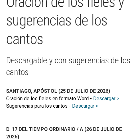
Oración de los fieles y
Expandi
BLOG
sugerencias de los
el
CONTACTO
menú
cantos
hijo
MI CUENTA
BUSCAR
Descargable y con sugerencias de los
CAT
cantos
ESP
SANTIAGO, APÓSTOL (25 DE JULIO DE 2026)
Oración de los fieles en formato Word -
Descargar >
Sugerencias para los cantos -
Descargar >
D. 17 DEL TIEMPO ORDINARIO / A (26 DE JULIO DE
2026)