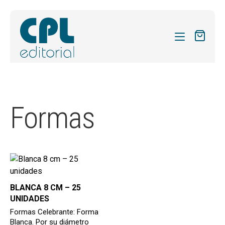
CATÁLOGO
MIS SUSCRIPCIONES
Formas
Expandi
REVISTAS
el
FORMAS
menú
hijo
Expandi
SOBRE NOSOTROS
el
Expandi
ACTUALIDAD
menú
el
BLANCA 8 CM – 25
hijo
Expandi
BLOG
menú
UNIDADES
el
hijo
Formas Celebrante: Forma
CONTACTO
menú
Blanca. Por su diámetro