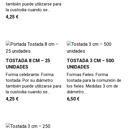
hijo
también puede utilizarse para
MI CUENTA
la custodia cuando se…
BUSCAR
4,25
€
CAT
ESP
TOSTADA 8 CM – 25
TOSTADA 3 CM – 500
UNIDADES
UNIDADES
Forma celebrante. Forma
Formas Fieles: Forma
tostada. Por su diámetro
tostada para la comunión de
también puede utilizarse para
los fieles. Medidas 3 cm de
la custodia cuando se…
diámetro…
4,25
€
6,50
€