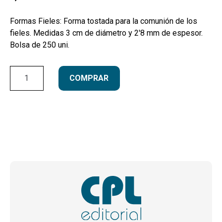
Formas Fieles: Forma tostada para la comunión de los
fieles. Medidas 3 cm de diámetro y 2'8 mm de espesor.
Bolsa de 250 uni.
Tostada
COMPRAR
3
cm
-
250
unidades
cantidad