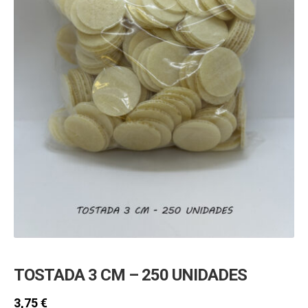
hijo
MI CUENTA
BUSCAR
CAT
ESP
TOSTADA 3 CM – 250 UNIDADES
3,75
€