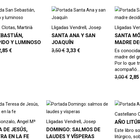
Clotas, Martirià
Lligadas Vendrell, Josep
Lligadas Ven
EBASTIÁN,
SANTA ANA Y SAN
SANTA MÓ
PIDO Y LUMINOSO
JOAQUÍN
MADRE DE
2,85
€
3,50
€
3,33
€
Es conocid
madre del g
Por lo que t
acompañó…
3,00
€
2,8
Castellano 
Gonzalo, Angel Mª
Lligadas Vendrell, Josep
AÑO LITÚR
 DE JESÚS,
DOMINGO: SALMOS DE
Este libro s
RA EN LA FE
LAUDES Y VÍSPERAS
litúrgico, s