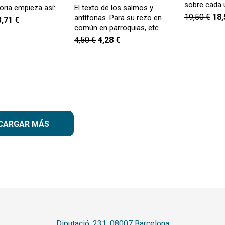
sobre cada 
toria empieza así:
El texto de los salmos y
19,50
€
18
antífonas. Para su rezo en
3,71
€
común en parroquias, etc.…
4,50
€
4,28
€
CARGAR MÁS
Diputació, 231. 08007 Barcelona