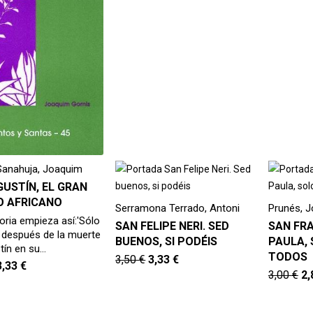
anahuja, Joaquim
GUSTÍN, EL GRAN
O AFRICANO
Serramona Terrado, Antoni
Prunés, 
toria empieza así:'Sólo
SAN FELIPE NERI. SED
SAN FR
o después de la muerte
BUENOS, SI PODÉIS
PAULA, 
tín en su…
TODOS
3,50
€
3,33
€
3,33
€
3,00
€
2