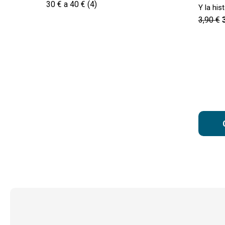
30 € a 40 €
(4)
Y la his
3,90
€