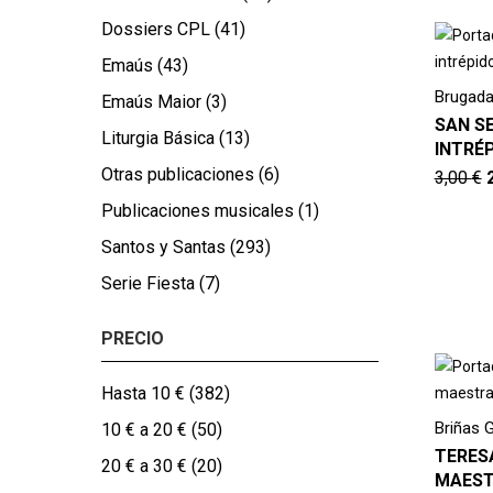
Dossiers CPL
(41)
Emaús
(43)
Brugada 
Emaús Maior
(3)
SAN S
Liturgia Básica
(13)
INTRÉ
Otras publicaciones
(6)
3,00
€
Publicaciones musicales
(1)
Santos y Santas
(293)
Serie Fiesta
(7)
PRECIO
Hasta 10 €
(382)
Briñas 
10 € a 20 €
(50)
TERESA
20 € a 30 €
(20)
MAEST