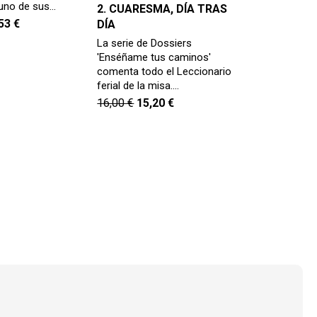
uno de sus…
2. CUARESMA, DÍA TRAS
,53
€
DÍA
La serie de Dossiers
'Enséñame tus caminos'
comenta todo el Leccionario
ferial de la misa.…
16,00
€
15,20
€