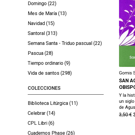
Domingo
(22)
Mes de María
(13)
Navidad
(15)
Santoral
(313)
Semana Santa - Triduo pascual
(22)
Pascua
(28)
Tiempo ordinario
(9)
Gomis S
Vida de santos
(298)
SAN A
OBISP
COLECCIONES
Y la his
un sigl
Biblioteca Litúrgica
(11)
de Agus
Celebrar
(14)
3,50
€
CPL Libri
(6)
Cuadernos Phase
(26)