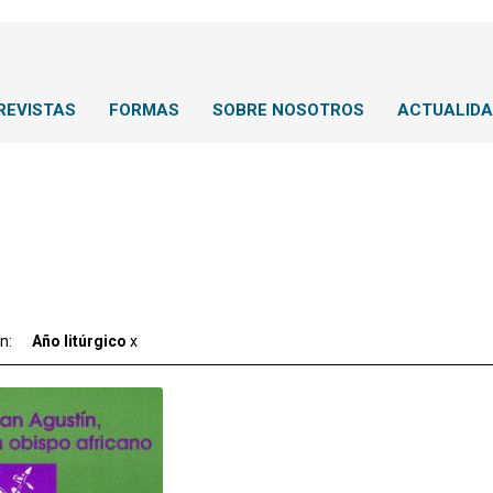
REVISTAS
FORMAS
SOBRE NOSOTROS
ACTUALID
ón:
Año litúrgico
x