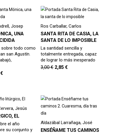
drell, Josep
Ros Carballar, Carlos
NICA, UNA
SANTA RITA DE CASIA, LA
CIDIDA
SANTA DE LO IMPOSIBLE
a sobre todo como
La santidad sencilla y
ran san Agustín.
totalmente entregada, capaz
rabajó,
de lograr lo más inesperado
3,00
€
2,85
€
5
€
Cervera, Jesús
GICO, EL
Aldazábal Larrañaga, José
obre el año
obre su conjunto y
ENSÉÑAME TUS CAMINOS