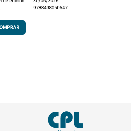
 de edición:
30/06/2026
:
9788498050547
OMPRAR