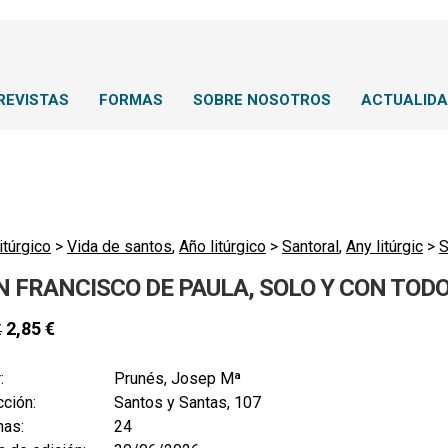
REVISTAS
FORMAS
SOBRE NOSOTROS
ACTUALID
itúrgico
>
Vida de santos
,
Año litúrgico
>
Santoral
,
Any litúrgic
>
S
N FRANCISCO DE PAULA, SOLO Y CON TOD
2,85
€
€
:
Prunés, Josep Mª
ción:
Santos y Santas, 107
nas:
24