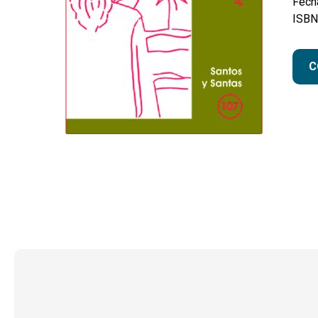
Fecha
ISBN
C