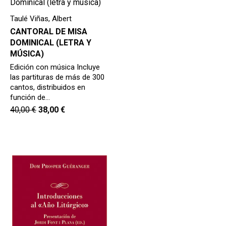
hijo
MI CUENTA
Taulé Viñas, Albert
BUSCAR
CANTORAL DE MISA
DOMINICAL (LETRA Y
CAT
MÚSICA)
Edición con música Incluye
ESP
las partituras de más de 300
cantos, distribuidos en
función de…
40,00
€
38,00
€