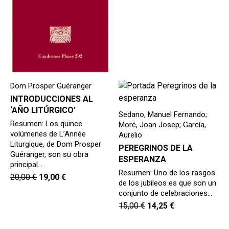
Dom Prosper Guéranger
INTRODUCCIONES AL
‘AÑO LITÚRGICO’
Sedano, Manuel Fernando;
Resumen: Los quince
Moré, Joan Josep; García,
volúmenes de L’Année
Aurelio
Liturgique, de Dom Prosper
PEREGRINOS DE LA
Guéranger, son su obra
ESPERANZA
principal…
Resumen: Uno de los rasgos
20,00
€
19,00
€
de los jubileos es que son un
conjunto de celebraciones…
15,00
€
14,25
€