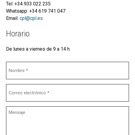
hijo
Tel: +34 933 022 235
MI CUENTA
Whatsapp: +34 619 741 047
BUSCAR
Email:
cpl@cpl.es
CAT
Horario
ESP
De lunes a viernes de 9 a 14 h.
Nombre
Email
Mensaje