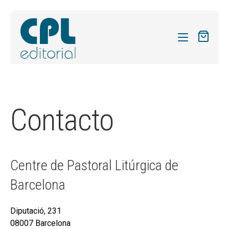
CATÁLOGO
MIS SUSCRIPCIONES
Contacto
Expandi
REVISTAS
el
FORMAS
menú
hijo
Expandi
SOBRE NOSOTROS
Centre de Pastoral Litúrgica de
el
Expandi
ACTUALIDAD
menú
Barcelona
el
hijo
Expandi
BLOG
menú
el
Diputació, 231
hijo
CONTACTO
menú
08007 Barcelona