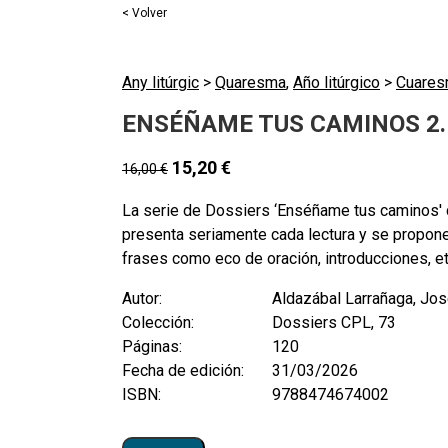
< Volver
Any litúrgic
>
Quaresma
,
Año litúrgico
>
Cuare
ENSÉÑAME TUS CAMINOS 2.
15,20
€
16,00
€
La serie de Dossiers ‘Enséñame tus caminos' c
presenta seriamente cada lectura y se proponen
frases como eco de oración, introducciones, etc
Autor:
Aldazábal Larrañaga, Jo
Colección:
Dossiers CPL, 73
Páginas:
120
Fecha de edición:
31/03/2026
ISBN:
9788474674002