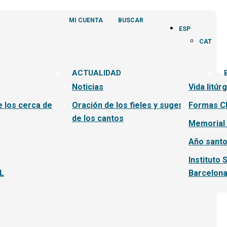
MI CUENTA
BUSCAR
ESP
CAT
ACTUALIDAD
Noticias
Vida litúr
e los cerca de
Oración de los fieles y sugerencias
Formas C
de los cantos
Memorial
Año santo
Instituto 
L
Barcelon