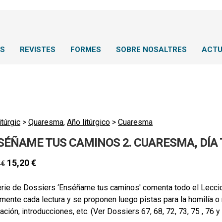
NS
REVISTES
FORMES
SOBRE NOSALTRES
ACTU
itúrgic
>
Quaresma
,
Año litúrgico
>
Cuaresma
SÉÑAME TUS CAMINOS 2. CUARESMA, DÍA 
15,20
€
0
€
rie de Dossiers ‘Enséñame tus caminos' comenta todo el Leccion
mente cada lectura y se proponen luego pistas para la homilía o
ación, introducciones, etc. (Ver Dossiers 67, 68, 72, 73, 75 , 76 y 