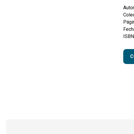
Autor
Colec
Pági
Fecha
ISBN
C