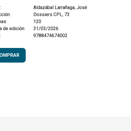
:
Aldazábal Larrañaga, José
ción:
Dossiers CPL, 73
nas:
120
 de edición:
31/03/2026
:
9788474674002
OMPRAR