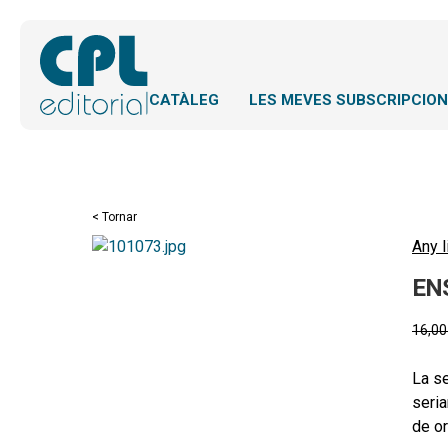
CATÀLEG
LES MEVES SUBSCRIPCIO
< Tornar
Any l
EN
16,0
La se
seria
de or