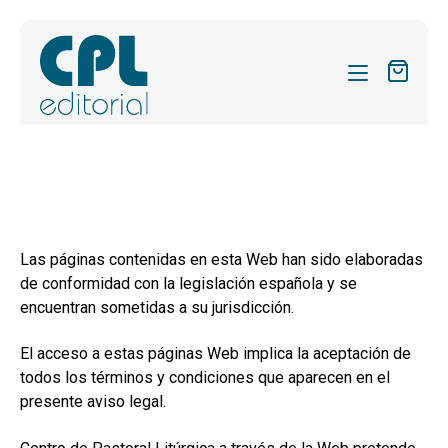
CATÀLEG
LES MEVES SUBSCRIPCIONS
Expand
REVISTES
el
Las páginas contenidas en esta Web han sido elaboradas
FORMES
menú
de conformidad con la legislación española y se
secund
Expand
SOBRE NOSALTRES
encuentran sometidas a su jurisdicción.
el
Expand
ACTUALITAT
menú
El acceso a estas páginas Web implica la aceptación de
el
secund
todos los términos y condiciones que aparecen en el
Expand
BLOG
menú
presente aviso legal.
el
secund
CONTACTE
menú