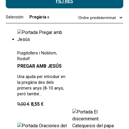
FILTRES
Selección:
Pregària
x
Puigdollers i Noblom,
Rodolf
PREGAR AMB JESÚS
Una ajuda per introduir en
la pregària des dels
primers anys (8-10 anys,
però també…
9,00
€
8,55
€