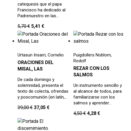
catequesis que el papa
Francisco ha dedicado al
Padrenuestro en las…
5,70
€
5,41
€
Urtasun Irisarri, Cornelio
Puigdollers Noblom,
Rodolf
ORACIONES DEL
REZAR CON LOS
MISAL, LAS
SALMOS
De cada domingo y
solemnidad, presenta el
Un instrumento sencillo y
texto de colecta, ofrendas
al alcance de todos, para
y poscomunión (en latín,…
familiarizarse con los
salmos y aprender…
39,00
€
37,05
€
4,50
€
4,28
€