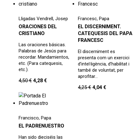
Lligadas Vendrell, Josep
Francesc, Papa
ORACIONES DEL
EL DISCERNIMENT.
CRISTIANO
CATEQUESIS DEL PAPA
FRANCESC
Las oraciones básicas.
Palabras de Jesús para
El discerniment es
recordar. Mandamientos,
presenta com un exercici
etc. (Para catequesis,
d’intel·ligència, d’habilitat i
etc.).
també de voluntat, per
aprofitar…
4,50
€
4,28
€
4,25
€
4,04
€
Francisco, Papa
EL PADRENUESTRO
Han sido dieciséis las