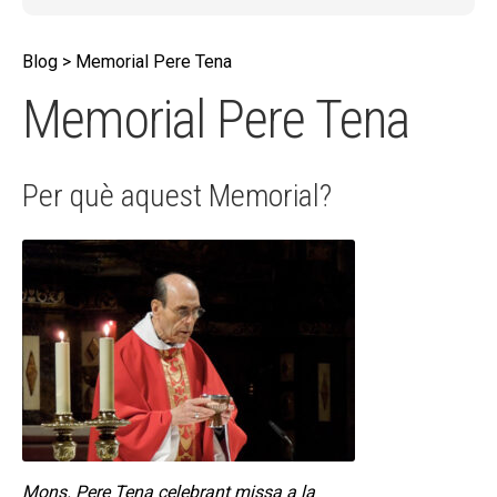
secund
FORMES CPL
Blog > Memorial Pere Tena
GALILEA.153 MATERIAL
Memorial Pere Tena
MEMORIAL PERE TENA
ANY SANT DE LA MISERICÒRDIA
Per què aquest Memorial?
CONTACTE
EL MEU COMPTE
CERCAR
CAT
ESP
Mons. Pere Tena celebrant missa a la