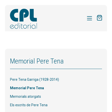
CATÀLEG
LES MEVES SUBSCRIPCIONS
Expand
REVISTES
Memorial Pere Tena
el
FORMES
menú
secund
Expand
SOBRE NOSALTRES
Pere Tena Garriga (1928-2014)
el
Expand
ACTUALITAT
menú
Memorial Pere Tena
el
secund
Expand
BLOG
Memorials atorgats
menú
el
secund
Els escrits de Pere Tena
VIDA LITÚRGICA
menú