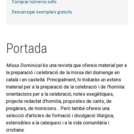
Comprar números solts
GALILEA. 153 (CAT)
Descarregar exemplars gratuïts
DESCARREGAR EXEMPLARS GRATUÏTS
FORMES
Expand
SOBRE NOSALTRES
Portada
el
Expand
ACTUALITAT
menú
el
secund
Expand
BLOG
Missa Dominical
és una revista que ofereix material per a
menú
el
la preparació i celebració de la missa del diumenge en
secund
CONTACTE
menú
català i en castellà. Principalment, hi trobaràs un extens
secund
material per a la preparació de la celebració i de l’homilia:
EL MEU COMPTE
orientacions per a la celebració, notes exegètiques,
CERCAR
projecte redactat d’homilia, propostes de cants, de
pregàries, de monicions… Però també ofereix una
CAT
selecció d'articles de formació i divulgació litúrgica,
extensibles a la catequesi i a la vida comunitària i
ESP
cristiana.