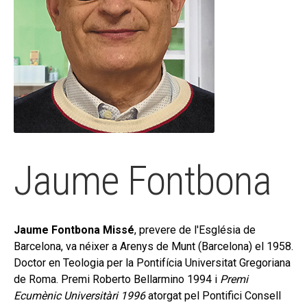
secund
EL MEU COMPTE
CERCAR
CAT
ESP
Jaume Fontbona
Jaume Fontbona Missé
, prevere de l'Església de
Barcelona, va néixer a Arenys de Munt (Barcelona) el 1958.
Doctor en Teologia per la Pontifícia Universitat Gregoriana
de Roma. Premi Roberto Bellarmino 1994 i
Premi
Ecumènic Universitàri 1996
atorgat pel Pontifici Consell