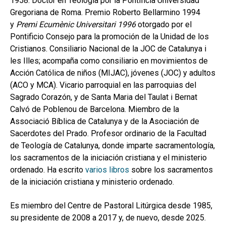
1958. Doctor en Teología por la Pontificia Universidad
hijo
MI CUENTA
Gregoriana de Roma. Premio Roberto Bellarmino 1994
y
Premi Ecumènic Universitari 1996
otorgado por el
BUSCAR
Pontificio Consejo para la promoción de la Unidad de los
Cristianos. Consiliario Nacional de la JOC de Catalunya i
CAT
les Illes; acompaña como consiliario en movimientos de
ESP
Acción Católica de niños (MIJAC), jóvenes (JOC) y adultos
(ACO y MCA). Vicario parroquial en las parroquias del
Sagrado Corazón, y de Santa Maria del Taulat i Bernat
Calvó de Poblenou de Barcelona. Miembro de la
Associació Bíblica de Catalunya y de la Asociación de
Sacerdotes del Prado. Profesor ordinario de la Facultad
de Teología de Catalunya, donde imparte sacramentología,
los sacramentos de la iniciación cristiana y el ministerio
ordenado. Ha escrito
varios libros
sobre los sacramentos
de la iniciación cristiana y ministerio ordenado.
Es miembro del Centre de Pastoral Litúrgica desde 1985,
su presidente de 2008 a 2017 y, de nuevo, desde 2025.