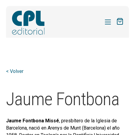
CATÁLOGO
MIS SUSCRIPCIONES
Expandi
REVISTAS
< Volver
el
FORMAS
menú
hijo
Expandi
Jaume Fontbona
SOBRE NOSOTROS
el
Expandi
ACTUALIDAD
menú
el
hijo
Expandi
BLOG
menú
Jaume Fontbona Missé
, presbítero de la Iglesia de
el
hijo
Barcelona, nació en Arenys de Munt (Barcelona) el año
CONTACTO
menú