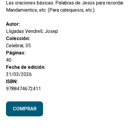
secund
Las oraciones básicas. Palabras de Jesús para recordar.
EL MEU COMPTE
Mandamientos, etc. (Para catequesis, etc.).
CERCAR
Autor:
CAT
Lligadas Vendrell, Josep
Colección:
ESP
Celebrar, 35
Páginas:
40
Fecha de edición:
31/03/2026
ISBN:
9788474672411
COMPRAR