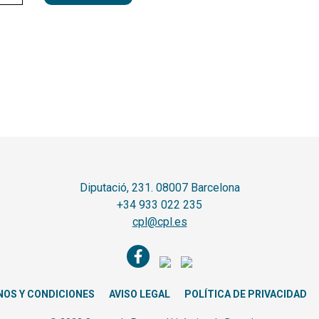
ades
dad
Diputació, 231. 08007 Barcelona
+34 933 022 235
cpl@cpl.es
NOS Y CONDICIONES
AVISO LEGAL
POLÍTICA DE PRIVACIDAD