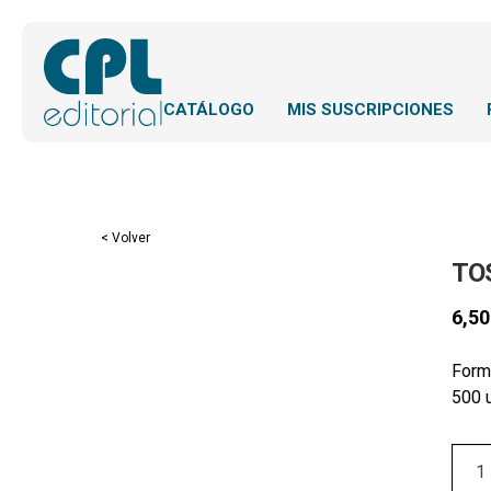
CATÁLOGO
MIS SUSCRIPCIONES
< Volver
TO
6,5
Form
500 u
Tost
3