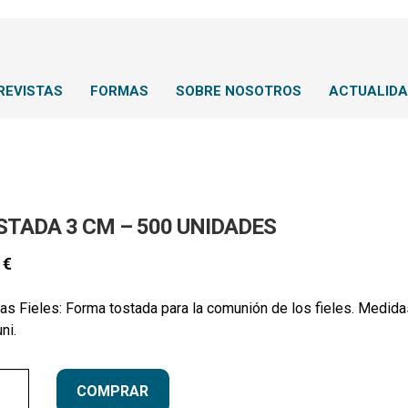
REVISTAS
FORMAS
SOBRE NOSOTROS
ACTUALID
STADA 3 CM – 500 UNIDADES
0
€
as Fieles: Forma tostada para la comunión de los fieles. Medid
ni.
ada
COMPRAR