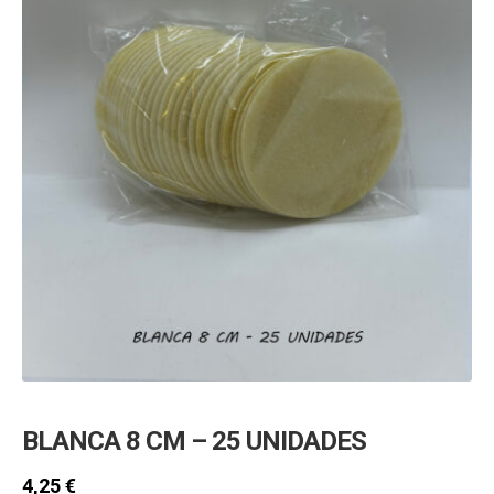
hijo
MI CUENTA
BUSCAR
CAT
ESP
BLANCA 8 CM – 25 UNIDADES
4,25
€