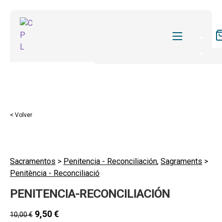
CATÁLOGO
MIS SUSCRIPCIONES
Expan
REVISTAS
< Volver
el
FORMAS
menú
hijo
Expan
SOBRE NOSOTROS
el
Sacramentos
>
Penitencia - Reconciliación
,
Sagraments
>
Expan
ACTUALIDAD
Penitència - Reconciliació
menú
el
hijo
Expan
BLOG
PENITENCIA-RECONCILIACIÓN
menú
el
hijo
CONTACTO
menú
9,50
€
10,00
€