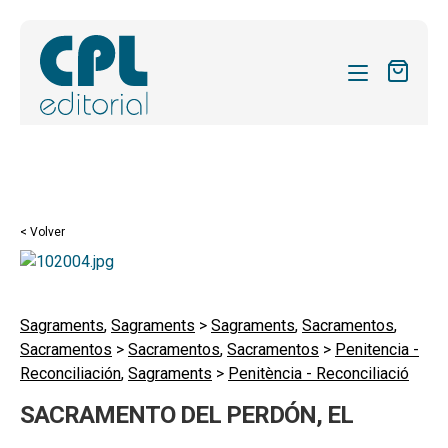
CATÁLOGO
MIS SUSCRIPCIONES
Expandi
REVISTAS
< Volver
el
FORMAS
menú
hijo
Expandi
SOBRE NOSOTROS
el
Sagraments
,
Sagraments
>
Sagraments
,
Sacramentos
,
Expandi
ACTUALIDAD
Sacramentos
>
Sacramentos
,
Sacramentos
>
Penitencia -
menú
el
Reconciliación
,
Sagraments
>
Penitència - Reconciliació
hijo
Expandi
BLOG
menú
el
SACRAMENTO DEL PERDÓN, EL
hijo
CONTACTO
menú