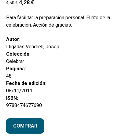
4,28
€
hijo
4,50
€
MI CUENTA
BUSCAR
Para facilitar la preparación personal. El rito de la
celebración. Acción de gracias.
CAT
Autor:
ESP
Lligadas Vendrell, Josep
Colección:
Celebrar
Páginas:
48
Fecha de edición:
08/11/2011
ISBN:
9788474677690
COMPRAR