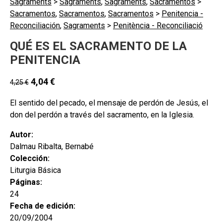
Sagraments
>
Sagraments
,
Sagraments
,
Sacramentos
>
Sacramentos
,
Sacramentos
,
Sacramentos
>
Penitencia -
Reconciliación
,
Sagraments
>
Penitència - Reconciliació
QUÉ ES EL SACRAMENTO DE LA
PENITENCIA
4,04
€
4,25
€
El sentido del pecado, el mensaje de perdón de Jesús, el
don del perdón a través del sacramento, en la Iglesia.
Autor:
Dalmau Ribalta, Bernabé
Colección:
Liturgia Básica
Páginas:
24
Fecha de edición:
20/09/2004