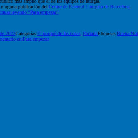
público más amplio que el de los equipos de liturgia.
s ninguna publicación del
Centre de Pastoral Litúrgica de Barcelona
.
inuar leyendo
“Para empezar”
 de 2022
Categorías
El porqué de las cosas
,
Portada
Etiquetas
Buena Not
mentario
en Para empezar