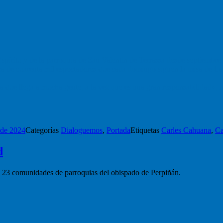
 Espíritu y de la parroquia de San Valentín de Terrassa desde septiembr
 de cuarenta mil espectadores que cada domingo siguen la misa de La 
 que llega a mucha gente, a la vez que es una gran responsabilidad», no
 de 2024
Categorías
Dialoguemos
,
Portada
Etiquetas
Carles Cahuana
,
Ca
d
las 23 comunidades de parroquias del obispado de Perpiñán.