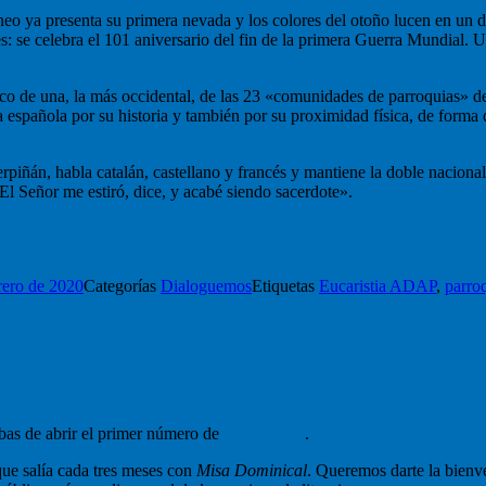
neo ya presenta su primera nevada y los colores del otoño lucen en un 
s: se celebra el 101 aniversario del fin de la primera Guerra Mundial. 
oco de una, la más occidental, de las 23 «comunidades de parroquias» 
 española por su historia y también por su proximidad física, de forma 
rpiñán, habla catalán, castellano y francés y mantiene la doble nacional
l Señor me estiró, dice, y acabé siendo sacerdote».
rero de 2020
Categorías
Dialoguemos
Etiquetas
Eucaristia ADAP
,
parro
abas de abrir el primer número de
Galilea.153
.
ue salía cada tres meses con
Misa Dominical
. Queremos darte la bienve