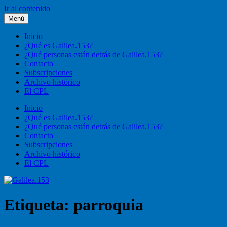
Ir al contenido
Menú
Galilea.153
Liturgia, pastoral, vida cristiana
Inicio
¿Qué es Galilea.153?
¿Qué personas están detrás de Galilea.153?
Contacto
Subscripciones
Archivo histórico
El CPL
Inicio
¿Qué es Galilea.153?
¿Qué personas están detrás de Galilea.153?
Contacto
Subscripciones
Archivo histórico
El CPL
Etiqueta:
parroquia