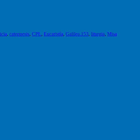
icia
,
catequesis
,
CPL
,
Eucaristía
,
Galilea.153
,
liturgia
,
Misa