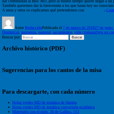
dar continuidad al
Bloc MD
, pero al mismo tiempo quiere llegar a un 
También queremos dar la bienvenida a los que hasta hoy no conocíai
A unos y otros os explicamos qué pretendemos con
Galilea.153
.
Cont
Autor
Redacción
Publicado el
7 de marzo de 2018
27 de junio
Dominical
,
parroquia
,
pastoral
,
sacramentos
,
vida cristiana
Deja un co
Buscar por:
Buscar
Archivo histórico (PDF)
Sugerencias para los cantos de la misa
Para descargarte, con cada número
Hojas verdes MD de temática de liturgia
Hojas verdes MD de temática conversión ecológica
Materiales con el núm. 38 de Galilea. 153