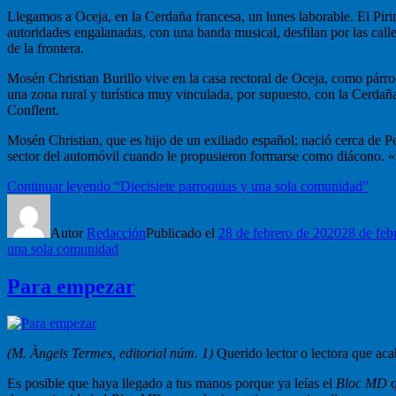
Llegamos a Oceja, en la Cerdaña francesa, un lunes laborable. El Piri
autoridades engalanadas, con una banda musical, desfilan por las calle
de la frontera.
Mosén Christian Burillo vive en la casa rectoral de Oceja, como párr
una zona rural y turística muy vinculada, por supuesto, con la Cerdaña
Conflent.
Mosén Christian, que es hijo de un exiliado español; nació cerca de Pe
sector del automóvil cuando le propusieron formarse como diácono. «E
Continuar leyendo
“Diecisiete parroquias y una sola comunidad”
Autor
Redacción
Publicado el
28 de febrero de 2020
28 de feb
una sola comunidad
Para empezar
(M. Àngels Termes, editorial núm. 1)
Querido lector o lectora que ac
Es posible que haya llegado a tus manos porque ya leías el
Bloc MD
q