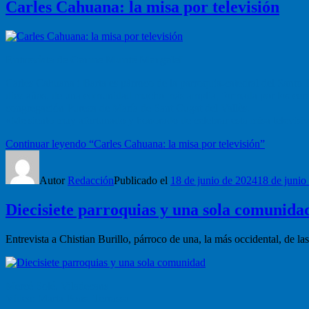
Carles Cahuana: la misa por televisión
Entrevista de Carme Munté Margalef
Carles Cahuana i Barta es párroco de la parroquia-catedral del Santo
diez años, de una comunidad mucho más amplia, formada por los cerca
congregación Pureza de María de Sant Cugat del Vallès.
«Me siento muy afortunado y honorado de celebrar esta misa televisiva
Continuar leyendo
“Carles Cahuana: la misa por televisión”
Autor
Redacción
Publicado el
18 de junio de 2024
18 de junio
Diecisiete parroquias y una sola comunida
Entrevista a Chistian Burillo, párroco de una, la más occidental, de 
Mercè Solé, Viladecans
Vídeo: Marta Pons, Terrassa