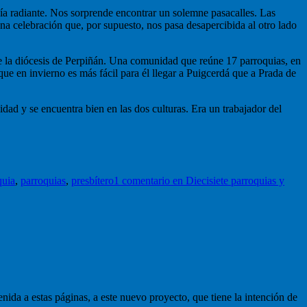
día radiante. Nos sorprende encontrar un solemne pasacalles. Las
Una celebración que, por supuesto, nos pasa desapercibida al otro lado
de la diócesis de Perpiñán. Una comunidad que reúne 17 parroquias, en
que en invierno es más fácil para él llegar a Puigcerdá que a Prada de
idad y se encuentra bien en las dos culturas. Era un trabajador del
quia
,
parroquias
,
presbítero
1 comentario
en Diecisiete parroquias y
nida a estas páginas, a este nuevo proyecto, que tiene la intención de