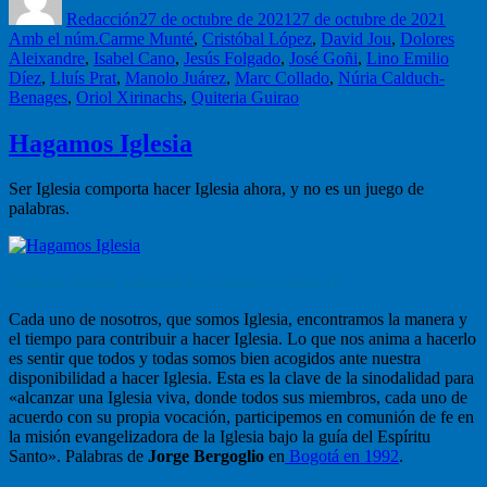
Redacción
27 de octubre de 2021
27 de octubre de 2021
Etiquetas
Amb el núm.
Carme Munté
,
Cristóbal López
,
David Jou
,
Dolores
Aleixandre
,
Isabel Cano
,
Jesús Folgado
,
José Goñi
,
Lino Emilio
Díez
,
Lluís Prat
,
Manolo Juárez
,
Marc Collado
,
Núria Calduch-
Benages
,
Oriol Xirinachs
,
Quiteria Guirao
Hagamos Iglesia
Ser Iglesia comporta hacer Iglesia ahora, y no es un juego de
palabras.
Quiteria Guirao, editorial de Galilea.153 núm 19
Cada uno de nosotros, que somos Iglesia, encontramos la manera y
el tiempo para contribuir a hacer Iglesia. Lo que nos anima a hacerlo
es sentir que todos y todas somos bien acogidos ante nuestra
disponibilidad a hacer Iglesia. Esta es la clave de la sinodalidad para
«alcanzar una Iglesia viva, donde todos sus miembros, cada uno de
acuerdo con su propia vocación, participemos en comunión de fe en
la misión evangelizadora de la Iglesia bajo la guía del Espíritu
Santo». Palabras de
Jorge Bergoglio
en
Bogotá en 1992
.