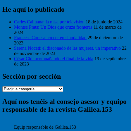
He aquí lo publicado
Carles Cahuana: la misa por televisión
18 de junio de 2024
Montse Prats: Un Dios que cruza fronteras
11 de marzo de
2024
Francesc Conesa: crecer en sinodalidad
29 de diciembre de
2023
Serena Noceti: el diaconado de las mujeres, un imperativo
22
de noviembre de 2023
César Cid: acompañando el final de la vida
19 de septiembre
de 2023
Sección por sección
Sección
por
sección
Aquí nos tenéis al consejo asesor y equipo
responsable de la revista Galilea.153
Equip responsable de Galilea.153