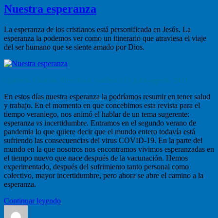
Nuestra esperanza
La esperanza de los cristianos está personificada en Jesús. La
esperanza la podemos ver como un itinerario que atraviesa el viaje
del ser humano que se siente amado por Dios.
Quiteria Guirao, directora
.
Galilea.153 julio-agosto 2021
En estos días nuestra esperanza la podríamos resumir en tener salud
y trabajo. En el momento en que concebimos esta revista para el
tiempo veraniego, nos animó el hablar de un tema sugerente:
esperanza
vs
incertidumbre. Entramos en el segundo verano de
pandemia lo que quiere decir que el mundo entero todavía está
sufriendo las consecuencias del virus COVID-19. En la parte del
mundo en la que nosotros nos encontramos vivimos esperanzadas en
el tiempo nuevo que nace después de la vacunación. Hemos
experimentado, después del sufrimiento tanto personal como
colectivo, mayor incertidumbre, pero ahora se abre el camino a la
esperanza.
“Nuestra
Continuar leyendo
Autor
esperanza”
Publicado
Categ
el