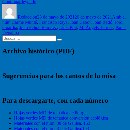
“Hagamos
Continuar leyendo
Autor
Iglesia”
Publicado
Categoría
el
Redacción
23 de mayo de 2021
20 de mayo de 2021
Amb el
Etiquetas
núm.
Carme Munté
,
Francisco Raya
,
Joan Cabot
,
Joan Radó
,
Jordi
Guàrdia
,
Juan Felipe Ramírez
,
Lluís Prat
,
M. Àngels Termes
,
Paula
Depalma
Buscar
Buscar
por:
Archivo histórico (PDF)
Sugerencias para los cantos de la misa
Para descargarte, con cada número
Hojas verdes MD de temática de liturgia
Hojas verdes MD de temática conversión ecológica
Materiales con el núm. 38 de Galilea. 153
Materiales con el núm. 37 de Galilea.153