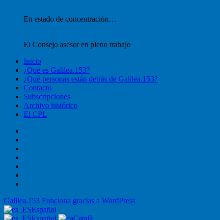
En estado de concentración…
El Consejo asesor en pleno trabajo
Inicio
¿Qué es Galilea.153?
¿Qué personas están detrás de Galilea.153?
Contacto
Subscripciones
Archivo histórico
El CPL
Inicio
¿Qué
es
¿Qué
Galilea.153?
personas
Contacto
están
Subscripciones
detrás
Archivo
de
histórico
El
Galilea.153?
CPL
Galilea.153
Funciona gracias a WordPress
Español
Español
Català