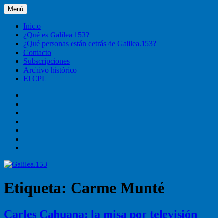
Ir
Menú
Galilea.153
Liturgia, pastoral, vida cristiana
al
contenido
Inicio
¿Qué es Galilea.153?
¿Qué personas están detrás de Galilea.153?
Contacto
Subscripciones
Archivo histórico
El CPL
Inicio
¿Qué
es
¿Qué
Galilea.153?
personas
Contacto
están
Subscripciones
detrás
Archivo
de
histórico
El
Galilea.153?
CPL
Etiqueta:
Carme Munté
Carles Cahuana: la misa por televisión