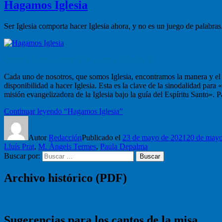
Hagamos Iglesia
Ser Iglesia comporta hacer Iglesia ahora, y no es un juego de palabras
Quiteria Guirao, editorial de Galilea.153 núm 19
Cada uno de nosotros, que somos Iglesia, encontramos la manera y el t
disponibilidad a hacer Iglesia. Esta es la clave de la sinodalidad pa
misión evangelizadora de la Iglesia bajo la guía del Espíritu Santo». 
Continuar leyendo
“Hagamos Iglesia”
Autor
Redacción
Publicado el
23 de mayo de 2021
20 de mayo
Lluís Prat
,
M. Àngels Termes
,
Paula Depalma
Buscar por:
Buscar
Archivo histórico (PDF)
Sugerencias para los cantos de la misa