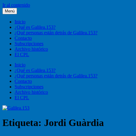
Ir al contenido
Menú
Galilea.153
Liturgia, pastoral, vida cristiana
Inicio
¿Qué es Galilea.153?
¿Qué personas están detrás de Galilea.153?
Contacto
Subscripciones
Archivo histórico
El CPL
Inicio
¿Qué es Galilea.153?
¿Qué personas están detrás de Galilea.153?
Contacto
Subscripciones
Archivo histórico
El CPL
Etiqueta:
Jordi Guàrdia