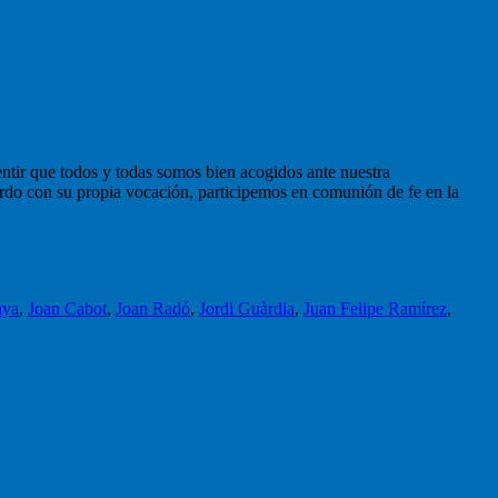
entir que todos y todas somos bien acogidos ante nuestra
uerdo con su propia vocación, participemos en comunión de fe en la
aya
,
Joan Cabot
,
Joan Radó
,
Jordi Guàrdia
,
Juan Felipe Ramírez
,