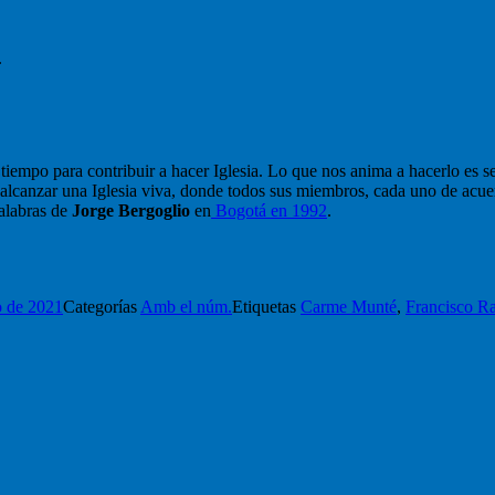
.
iempo para contribuir a hacer Iglesia. Lo que nos anima a hacerlo es s
ra «alcanzar una Iglesia viva, donde todos sus miembros, cada uno de ac
Palabras de
Jorge Bergoglio
en
Bogotá en 1992
.
 de 2021
Categorías
Amb el núm.
Etiquetas
Carme Munté
,
Francisco R