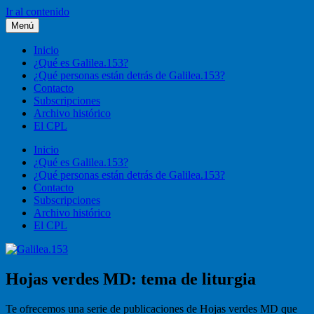
Ir al contenido
Menú
Galilea.153
Liturgia, pastoral, vida cristiana
Inicio
¿Qué es Galilea.153?
¿Qué personas están detrás de Galilea.153?
Contacto
Subscripciones
Archivo histórico
El CPL
Inicio
¿Qué es Galilea.153?
¿Qué personas están detrás de Galilea.153?
Contacto
Subscripciones
Archivo histórico
El CPL
Hojas verdes MD: tema de liturgia
Te ofrecemos una serie de publicaciones de Hojas verdes MD que