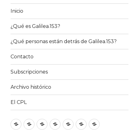
Inicio
¿Qué es Galilea.153?
¿Qué personas están detrás de Galilea.153?
Contacto
Subscripciones
Archivo histórico
El CPL
Inicio
¿Qué
¿Qué
Contacto
Subscripciones
Archivo
El
es
personas
histórico
CPL