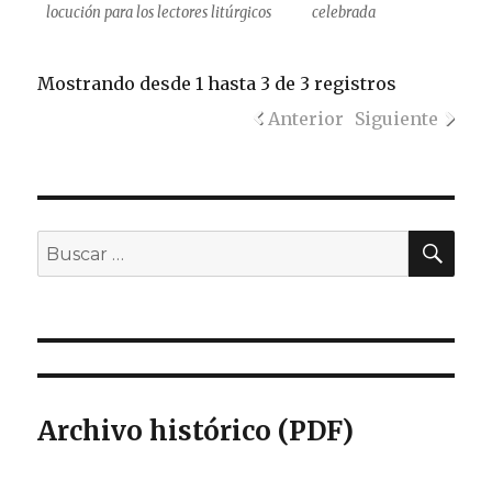
locución para los lectores litúrgicos
celebrada
Mostrando desde 1 hasta 3 de 3 registros
Anterior
Siguiente
BU
Buscar
por:
Archivo histórico (PDF)