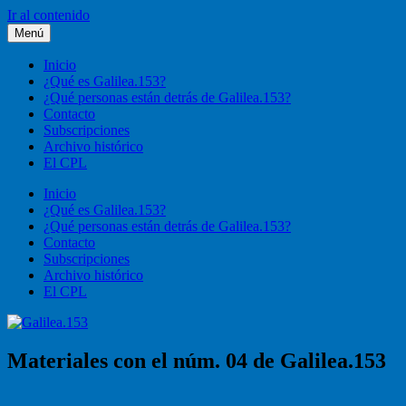
Ir al contenido
Menú
Galilea.153
Liturgia, pastoral, vida cristiana
Inicio
¿Qué es Galilea.153?
¿Qué personas están detrás de Galilea.153?
Contacto
Subscripciones
Archivo histórico
El CPL
Inicio
¿Qué es Galilea.153?
¿Qué personas están detrás de Galilea.153?
Contacto
Subscripciones
Archivo histórico
El CPL
Materiales con el núm. 04 de Galilea.153