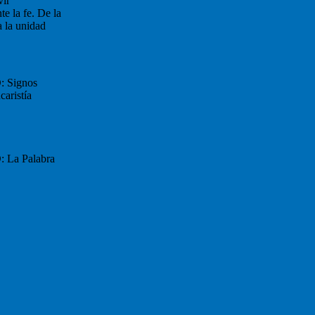
vir
e la fe. De la
 la unidad
: Signos
caristía
: La Palabra