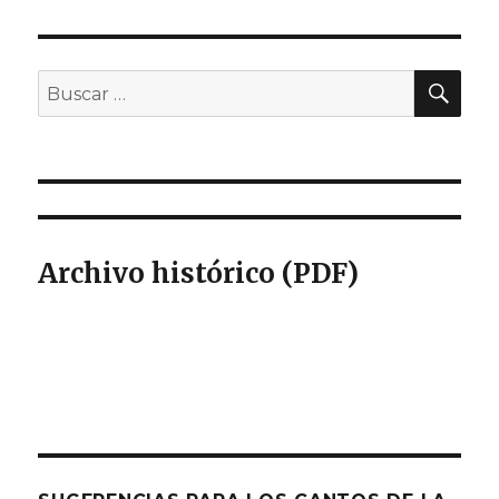
BU
Buscar
por:
Archivo histórico (PDF)