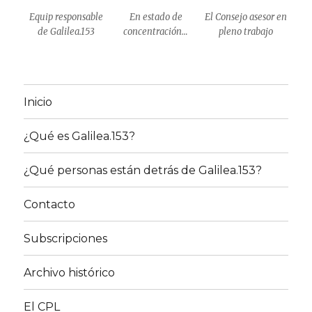
Equip responsable
En estado de
El Consejo asesor en
de Galilea.153
concentración…
pleno trabajo
Inicio
¿Qué es Galilea.153?
¿Qué personas están detrás de Galilea.153?
Contacto
Subscripciones
Archivo histórico
El CPL