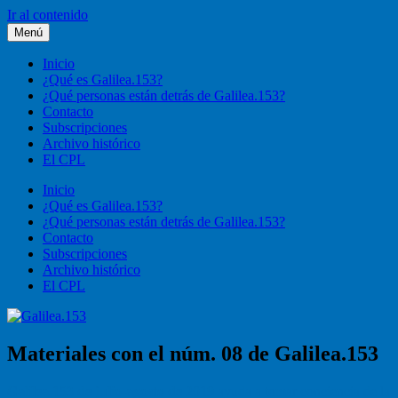
Ir al contenido
Menú
Galilea.153
Liturgia, pastoral, vida cristiana
Inicio
¿Qué es Galilea.153?
¿Qué personas están detrás de Galilea.153?
Contacto
Subscripciones
Archivo histórico
El CPL
Inicio
¿Qué es Galilea.153?
¿Qué personas están detrás de Galilea.153?
Contacto
Subscripciones
Archivo histórico
El CPL
Materiales con el núm. 08 de Galilea.153
Galilea.153 de julio-agosto de 2019
ayuda a tomar conciencia de la