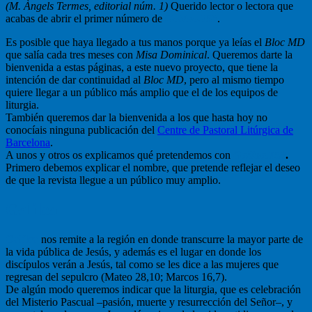
(M. Àngels Termes, editorial núm. 1)
Querido lector o lectora que
acabas de abrir el primer número de
Galilea.153
.
Es posible que haya llegado a tus manos porque ya leías el
Bloc MD
que salía cada tres meses con
Misa Dominical
. Queremos darte la
bienvenida a estas páginas, a este nuevo proyecto, que tiene la
intención de dar continuidad al
Bloc MD
, pero al mismo tiempo
quiere llegar a un público más amplio que el de los equipos de
liturgia.
También queremos dar la bienvenida a los que hasta hoy no
conocíais ninguna publicación del
Centre de Pastoral Litúrgica de
Barcelona
.
A unos y otros os explicamos qué pretendemos con
Galilea.153
.
Primero debemos explicar el nombre, que pretende reflejar el deseo
de que la revista llegue a un público muy amplio.
Galilea
Galilea
nos remite a la región en donde transcurre la mayor parte de
la vida pública de Jesús, y además es el lugar en donde los
discípulos verán a Jesús, tal como se les dice a las mujeres que
regresan del sepulcro (Mateo 28,10; Marcos 16,7).
De algún modo queremos indicar que la liturgia, que es celebración
del Misterio Pascual –pasión, muerte y resurrección del Señor–, y