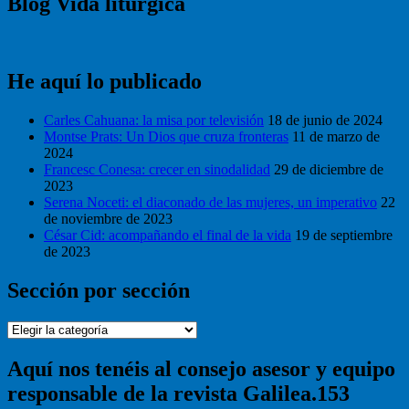
Blog Vida litúrgica
He aquí lo publicado
Carles Cahuana: la misa por televisión
18 de junio de 2024
Montse Prats: Un Dios que cruza fronteras
11 de marzo de
2024
Francesc Conesa: crecer en sinodalidad
29 de diciembre de
2023
Serena Noceti: el diaconado de las mujeres, un imperativo
22
de noviembre de 2023
César Cid: acompañando el final de la vida
19 de septiembre
de 2023
Sección por sección
Sección
por
sección
Aquí nos tenéis al consejo asesor y equipo
responsable de la revista Galilea.153