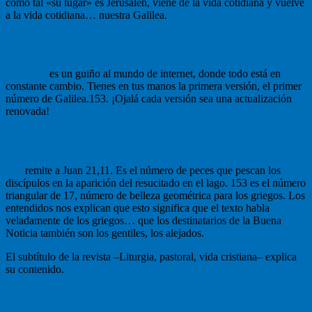
como tal «su lugar» es Jerusalén, viene de la vida cotidiana y vuelve
a la vida cotidiana… nuestra Galilea.
.
El punto
es un guiño al mundo de internet, donde todo está en
constante cambio. Tienes en tus manos la primera versión, el primer
número de Galilea.153. ¡Ojalá cada versión sea una actualización
renovada!
153
153
remite a Juan 21,11. Es el número de peces que pescan los
discípulos en la aparición del resucitado en el lago. 153 es el número
triangular de 17, número de belleza geométrica para los griegos. Los
entendidos nos explican que esto significa que el texto habla
veladamente de los griegos… que los destinatarios de la Buena
Noticia también son los gentiles, los alejados.
El subtítulo de la revista –Liturgia, pastoral, vida cristiana– explica
su contenido.
Liturgia