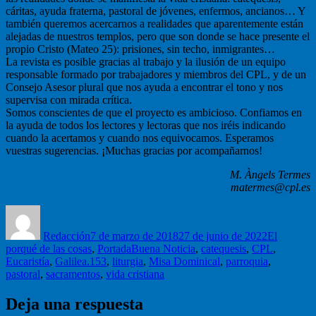
cáritas, ayuda fraterna, pastoral de jóvenes, enfermos, ancianos… Y
también queremos acercarnos a realidades que aparentemente están
alejadas de nuestros templos, pero que son donde se hace presente el
propio Cristo (Mateo 25): prisiones, sin techo, inmigrantes…
La revista es posible gracias al trabajo y la ilusión de un equipo
responsable formado por trabajadores y miembros del CPL, y de un
Consejo Asesor plural que nos ayuda a encontrar el tono y nos
supervisa con mirada crítica.
Somos conscientes de que el proyecto es ambicioso. Confiamos en
la ayuda de todos los lectores y lectoras que nos iréis indicando
cuando la acertamos y cuando nos equivocamos. Esperamos
vuestras sugerencias. ¡Muchas gracias por acompañarnos!
M. Àngels Termes
matermes@cpl.es
Autor
Publicado
Categorías
el
Redacción
7 de marzo de 2018
27 de junio de 2022
El
Etiquetas
porqué de las cosas
,
Portada
Buena Noticia
,
catequesis
,
CPL
,
Eucaristía
,
Galilea.153
,
liturgia
,
Misa Dominical
,
parroquia
,
pastoral
,
sacramentos
,
vida cristiana
Deja una respuesta