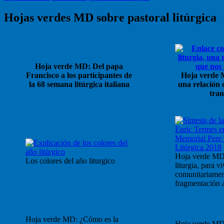
siguiente:
de
Hojas verdes MD sobre pastoral litúrgica
entradas
Hoja verde MD: Del papa
Francisco a los participantes de
Hoja verde M
la 68 semana litúrgica italiana
una relación 
tra
Hoja verde MD
Los colores del año liturgico
liturgia, para vi
comunitariament
fragmentación a
Hoja verde MD: ¿Cómo es la
Hoja verde MD