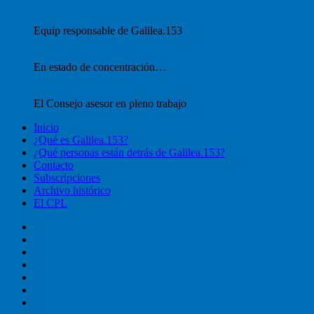
Equip responsable de Galilea.153
En estado de concentración…
El Consejo asesor en pleno trabajo
Inicio
¿Qué es Galilea.153?
¿Qué personas están detrás de Galilea.153?
Contacto
Subscripciones
Archivo histórico
El CPL
Inicio
¿Qué
es
¿Qué
Galilea.153?
personas
Contacto
están
Subscripciones
detrás
Archivo
de
histórico
El