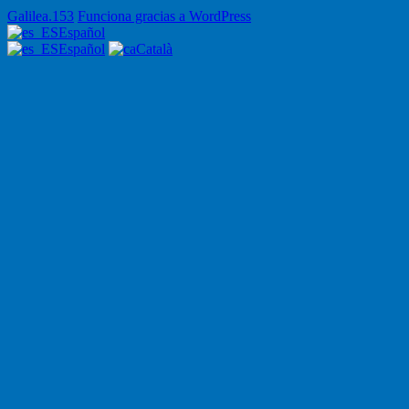
Galilea.153?
CPL
Galilea.153
Funciona gracias a WordPress
Español
Español
Català