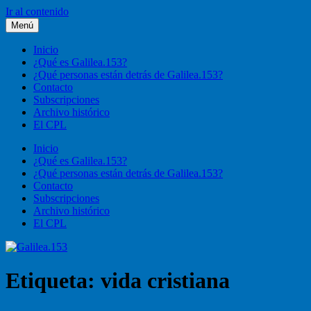
Ir al contenido
Menú
Galilea.153
Liturgia, pastoral, vida cristiana
Inicio
¿Qué es Galilea.153?
¿Qué personas están detrás de Galilea.153?
Contacto
Subscripciones
Archivo histórico
El CPL
Inicio
¿Qué es Galilea.153?
¿Qué personas están detrás de Galilea.153?
Contacto
Subscripciones
Archivo histórico
El CPL
Etiqueta:
vida cristiana