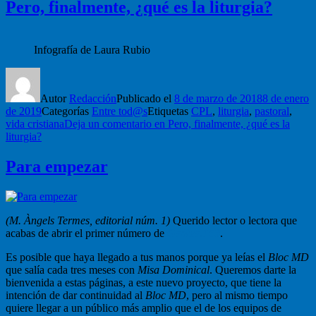
Pero, finalmente, ¿qué es la liturgia?
Infografía de Laura Rubio
Autor
Redacción
Publicado el
8 de marzo de 2018
8 de enero
de 2019
Categorías
Entre tod@s
Etiquetas
CPL
,
liturgia
,
pastoral
,
vida cristiana
Deja un comentario
en Pero, finalmente, ¿qué es la
liturgia?
Para empezar
(M. Àngels Termes, editorial núm. 1)
Querido lector o lectora que
acabas de abrir el primer número de
Galilea.153
.
Es posible que haya llegado a tus manos porque ya leías el
Bloc MD
que salía cada tres meses con
Misa Dominical
. Queremos darte la
bienvenida a estas páginas, a este nuevo proyecto, que tiene la
intención de dar continuidad al
Bloc MD
, pero al mismo tiempo
quiere llegar a un público más amplio que el de los equipos de