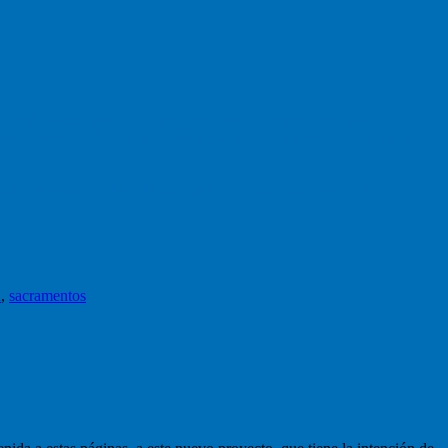
arición. Hasta entonces, había permanecido solo como grado
abo. «No hay Iglesia sin diaconado», afirma la teóloga laica italiana
cultad Teológica de la Italia Central, miembro fundador de la
a
,
sacramentos