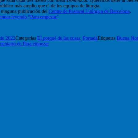
ue salía cada tres meses con
Misa Dominical
. Queremos darte la bienve
público más amplio que el de los equipos de liturgia.
s ninguna publicación del
Centre de Pastoral Litúrgica de Barcelona
.
inuar leyendo
“Para empezar”
 de 2022
Categorías
El porqué de las cosas
,
Portada
Etiquetas
Buena Not
mentario
en Para empezar