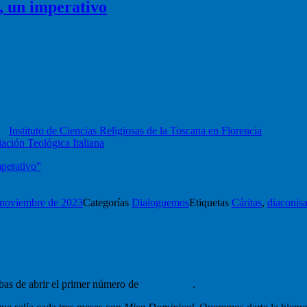
, un imperativo
el Concilio Vaticano II, casi mil doscientos años después de su desap
s diócesis, sobre todo de Asia y África, todavía no se está llevando a c
res es un imperativo.
 el
Instituto de Ciencias Religiosas de la Toscana en Florencia
, de la Fa
ación Teológica Italiana
.
mperativo”
 noviembre de 2023
Categorías
Dialoguemos
Etiquetas
Cáritas
,
diaconis
abas de abrir el primer número de
Galilea.153
.