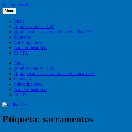
Ir al contenido
Menú
Galilea.153
Liturgia, pastoral, vida cristiana
Inicio
¿Qué es Galilea.153?
¿Qué personas están detrás de Galilea.153?
Contacto
Subscripciones
Archivo histórico
El CPL
Inicio
¿Qué es Galilea.153?
¿Qué personas están detrás de Galilea.153?
Contacto
Subscripciones
Archivo histórico
El CPL
Etiqueta:
sacramentos