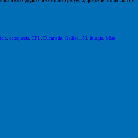
nida a estas páginas, a este nuevo proyecto, que tiene la intención de
icia
,
catequesis
,
CPL
,
Eucaristía
,
Galilea.153
,
liturgia
,
Misa