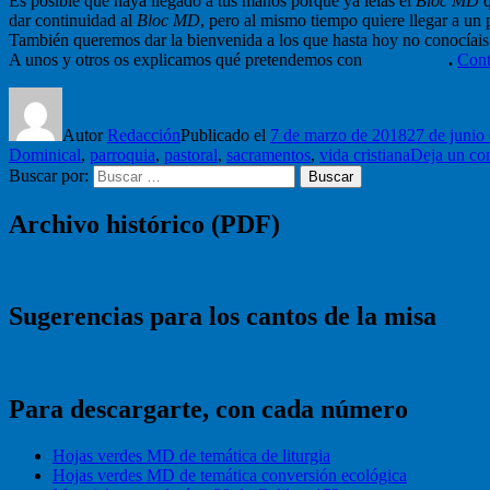
Es posible que haya llegado a tus manos porque ya leías el
Bloc MD
q
dar continuidad al
Bloc MD
, pero al mismo tiempo quiere llegar a un 
También queremos dar la bienvenida a los que hasta hoy no conocíai
A unos y otros os explicamos qué pretendemos con
Galilea.153
.
Cont
Autor
Redacción
Publicado el
7 de marzo de 2018
27 de junio
Dominical
,
parroquia
,
pastoral
,
sacramentos
,
vida cristiana
Deja un co
Buscar por:
Buscar
Archivo histórico (PDF)
Sugerencias para los cantos de la misa
Para descargarte, con cada número
Hojas verdes MD de temática de liturgia
Hojas verdes MD de temática conversión ecológica