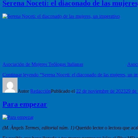
Serena Noceti: el diaconado de las mujeres
Entrevista de Carme Munté Margalef
El diaconado como grado autónomo y permanente fue restablecido por 
transitorio con vistas a la ordenación sacerdotal. Ahora bien, en mucha
Serena Noceti, a la vez que defiende que abrir el diaconado a las muje
Serena Noceti es doctora en Teología Dogmática, profesora titular en
Asociación de Mujeres Teólogas Italianas
y vicepresidente de la
Asoci
Continuar leyendo
“Serena Noceti: el diaconado de las mujeres, un i
Autor
Redacción
Publicado el
22 de noviembre de 2023
29 de
Para empezar
(M. Àngels Termes, editorial núm. 1)
Querido lector o lectora que ac