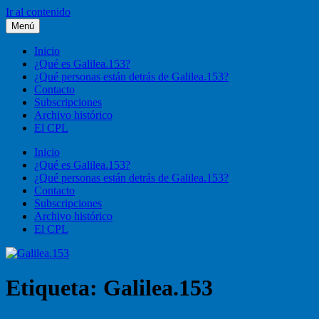
Ir al contenido
Menú
Galilea.153
Liturgia, pastoral, vida cristiana
Inicio
¿Qué es Galilea.153?
¿Qué personas están detrás de Galilea.153?
Contacto
Subscripciones
Archivo histórico
El CPL
Inicio
¿Qué es Galilea.153?
¿Qué personas están detrás de Galilea.153?
Contacto
Subscripciones
Archivo histórico
El CPL
Etiqueta:
Galilea.153