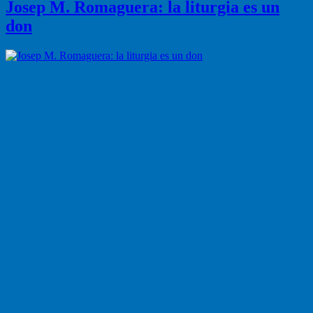
Josep M. Romaguera: la liturgia es un
don
(Mercè Solé) Josep M. Romaguera, además de ser el presidente del
Centre de Pastoral Litúrgica, es párroco de una parroquia en
Hospitalet (Barcelona), la de Santa Eulalia de Mérida, y consiliario
de movimientos especializados como la JOC (Juventud Obrera
Cristiana). Ha sido unos años consiliario del equipo internacional,
CIJOC, lo que le ha llevado a viajar por todo el mundo para
conocer de primera mano los grupos de jóvenes cristianos y
trabajadores.
Nos recibe, una mañana, en la parroquia, que nos enseña,
orgulloso del trabajo que aquí realiza la gente. Vemos el rincón de
la catequesis (¡qué bien saben las catequistas expresar en murales
el trabajo y los anhelos de los niños y niñas, de los padres y de ellas
mismas!), y vemos los espacios litúrgicos. Unos espacios muy
cuidados y pensados para la gente. Desde la baranda que permiten
a las personas que ya no tienen suficiente agilidad subir al ambón
de la Palabra, a la capilla de Santísimo donde la Biblia tiene un
espacio muy accesible para todo aquel que la quiera leer, o a la
pantalla y los milagrosos mandos a distancia que facilitan que
todos, desde su lugar, puedan añadirse a las oraciones o a las