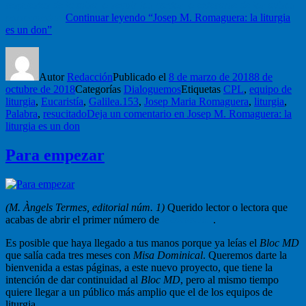
respuestas de la misa, o seguir los cantos, o enterarse de los avisos
parroquiales.
Continuar leyendo
“Josep M. Romaguera: la liturgia
es un don”
Autor
Redacción
Publicado el
8 de marzo de 2018
8 de
octubre de 2018
Categorías
Dialoguemos
Etiquetas
CPL
,
equipo de
liturgia
,
Eucaristía
,
Galilea.153
,
Josep Maria Romaguera
,
liturgia
,
Palabra
,
resucitado
Deja un comentario
en Josep M. Romaguera: la
liturgia es un don
Para empezar
(M. Àngels Termes, editorial núm. 1)
Querido lector o lectora que
acabas de abrir el primer número de
Galilea.153
.
Es posible que haya llegado a tus manos porque ya leías el
Bloc MD
que salía cada tres meses con
Misa Dominical
. Queremos darte la
bienvenida a estas páginas, a este nuevo proyecto, que tiene la
intención de dar continuidad al
Bloc MD
, pero al mismo tiempo
quiere llegar a un público más amplio que el de los equipos de
liturgia.