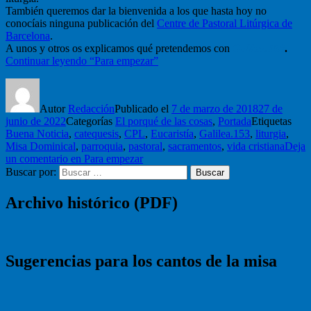
También queremos dar la bienvenida a los que hasta hoy no
conocíais ninguna publicación del
Centre de Pastoral Litúrgica de
Barcelona
.
A unos y otros os explicamos qué pretendemos con
Galilea.153
.
Continuar leyendo
“Para empezar”
Autor
Redacción
Publicado el
7 de marzo de 2018
27 de
junio de 2022
Categorías
El porqué de las cosas
,
Portada
Etiquetas
Buena Noticia
,
catequesis
,
CPL
,
Eucaristía
,
Galilea.153
,
liturgia
,
Misa Dominical
,
parroquia
,
pastoral
,
sacramentos
,
vida cristiana
Deja
un comentario
en Para empezar
Buscar por:
Buscar
Archivo histórico (PDF)
Sugerencias para los cantos de la misa