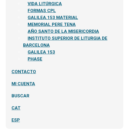
el
VIDA LITÚRGICA
menú
hijo
FORMAS CPL
GALILEA.153 MATERIAL
MEMORIAL PERE TENA
AÑO SANTO DE LA MISERICORDIA
INSTITUTO SUPERIOR DE LITURGIA DE
BARCELONA
GALILEA 153
PHASE
CONTACTO
MI CUENTA
BUSCAR
CAT
ESP