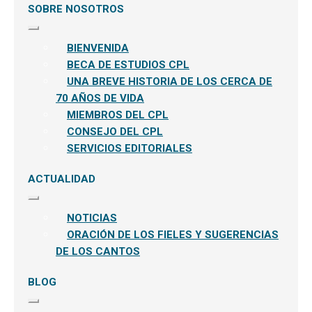
SOBRE NOSOTROS
Expandir
el
BIENVENIDA
menú
hijo
BECA DE ESTUDIOS CPL
UNA BREVE HISTORIA DE LOS CERCA DE
70 AÑOS DE VIDA
MIEMBROS DEL CPL
CONSEJO DEL CPL
SERVICIOS EDITORIALES
ACTUALIDAD
Expandir
el
NOTICIAS
menú
hijo
ORACIÓN DE LOS FIELES Y SUGERENCIAS
DE LOS CANTOS
BLOG
Expandir