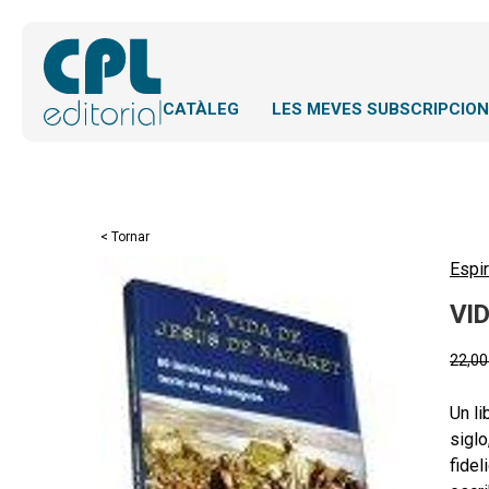
CATÀLEG
LES MEVES SUBSCRIPCIO
< Tornar
Espir
VID
22,0
Un li
siglo
fidel