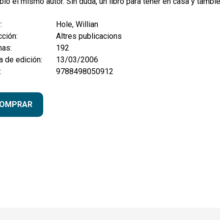
bió el mismo autor. Sin duda, un libro para tener en casa y tambi
:
Hole, Willian
ción:
Altres publicacions
nas:
192
 de edición:
13/03/2006
:
9788498050912
OMPRAR