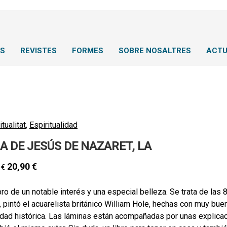
NS
REVISTES
FORMES
SOBRE NOSALTRES
ACTU
itualitat
,
Espiritualidad
A DE JESÚS DE NAZARET, LA
20,90
€
0
€
bro de un notable interés y una especial belleza. Se trata de las
, pintó el acuarelista británico William Hole, hechas con muy bu
idad histórica. Las láminas están acompañadas por unas explicac