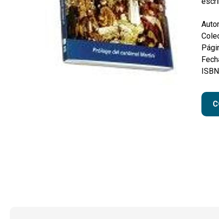
escri
Autor
Colec
Pági
Fecha
ISBN
C