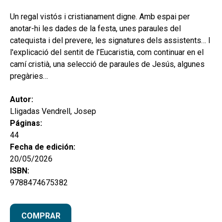
hijo
MI CUENTA
Un regal vistós i cristianament digne. Amb espai per
BUSCAR
anotar-hi les dades de la festa, unes paraules del
catequista i del prevere, les signatures dels assistents… I
CAT
l'explicació del sentit de l'Eucaristia, com continuar en el
camí cristià, una selecció de paraules de Jesús, algunes
ESP
pregàries…
Autor:
Lligadas Vendrell, Josep
Páginas:
44
Fecha de edición:
20/05/2026
ISBN:
9788474675382
COMPRAR