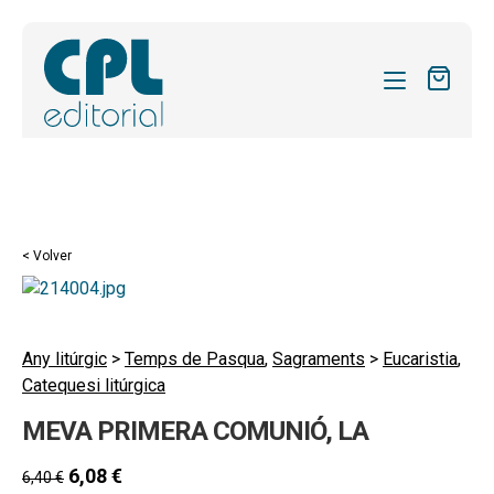
CATÁLOGO
MIS SUSCRIPCIONES
Expandi
REVISTAS
< Volver
el
FORMAS
menú
hijo
Expandi
SOBRE NOSOTROS
el
Any litúrgic
>
Temps de Pasqua
,
Sagraments
>
Eucaristia
,
Expandi
ACTUALIDAD
Catequesi litúrgica
menú
el
hijo
Expandi
BLOG
MEVA PRIMERA COMUNIÓ, LA
menú
el
hijo
CONTACTO
menú
6,08
€
6,40
€