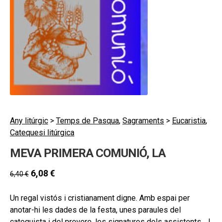
secund
EL MEU COMPTE
CERCAR
CAT
ESP
Any litúrgic
>
Temps de Pasqua
,
Sagraments
>
Eucaristia
,
Catequesi litúrgica
MEVA PRIMERA COMUNIÓ, LA
6,08
€
6,40
€
Un regal vistós i cristianament digne. Amb espai per
anotar-hi les dades de la festa, unes paraules del
catequista i del prevere, les signatures dels assistents… I