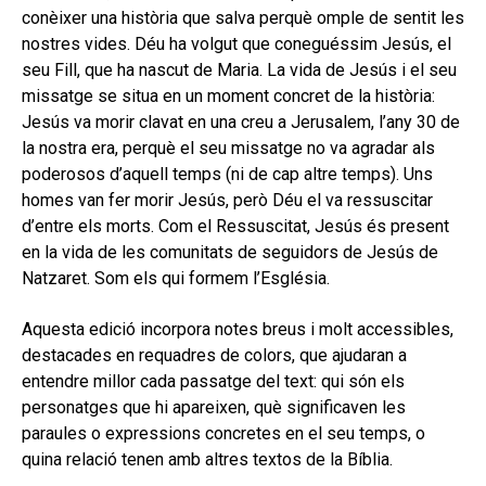
conèixer una història que salva perquè omple de sentit les
nostres vides. Déu ha volgut que coneguéssim Jesús, el
seu Fill, que ha nascut de Maria. La vida de Jesús i el seu
missatge se situa en un moment concret de la història:
Jesús va morir clavat en una creu a Jerusalem, l’any 30 de
la nostra era, perquè el seu missatge no va agradar als
poderosos d’aquell temps (ni de cap altre temps). Uns
homes van fer morir Jesús, però Déu el va ressuscitar
d’entre els morts. Com el Ressuscitat, Jesús és present
en la vida de les comunitats de seguidors de Jesús de
Natzaret. Som els qui formem l’Església.
Aquesta edició incorpora notes breus i molt accessibles,
destacades en requadres de colors, que ajudaran a
entendre millor cada passatge del text: qui són els
personatges que hi apareixen, què significaven les
paraules o expressions concretes en el seu temps, o
quina relació tenen amb altres textos de la Bíblia.