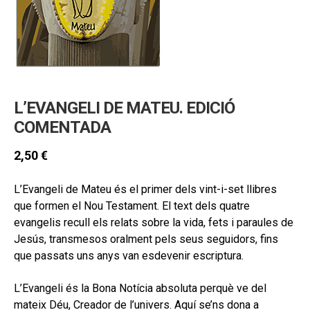
hijo
MI CUENTA
BUSCAR
CAT
ESP
L’EVANGELI DE MATEU. EDICIÓ
COMENTADA
2,50
€
L’Evangeli de Mateu és el primer dels vint-i-set llibres
que formen el Nou Testament. El text dels quatre
evangelis recull els relats sobre la vida, fets i paraules de
Jesús, transmesos oralment pels seus seguidors, fins
que passats uns anys van esdevenir escriptura.
L’Evangeli és la Bona Notícia absoluta perquè ve del
mateix Déu, Creador de l’univers. Aquí se’ns dona a