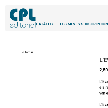
CATÀLEG
LES MEVES SUBSCRIPCIO
< Tornar
L’
2,5
L’Eva
els r
van e
L’Eva