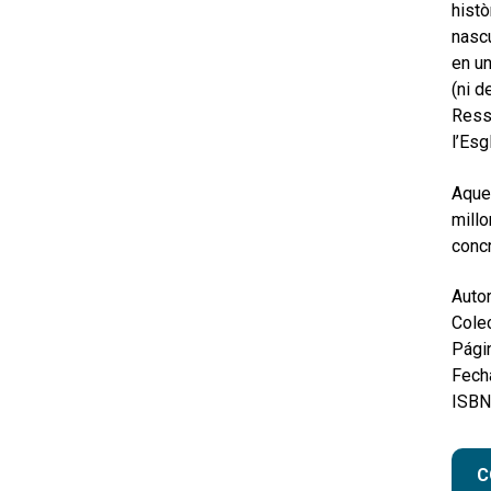
histò
nascu
en un
(ni d
Ress
l’Esg
Aques
millo
concr
Autor
Colec
Pági
Fecha
ISBN
C