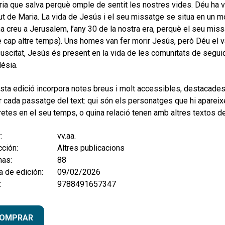
ria que salva perquè omple de sentit les nostres vides. Déu ha 
t de Maria. La vida de Jesús i el seu missatge se situa en un mo
a creu a Jerusalem, l’any 30 de la nostra era, perquè el seu mi
e cap altre temps). Uns homes van fer morir Jesús, però Déu el v
uscitat, Jesús és present en la vida de les comunitats de segu
lésia.
ta edició incorpora notes breus i molt accessibles, destacades
r cada passatge del text: qui són els personatges que hi aparei
etes en el seu temps, o quina relació tenen amb altres textos de 
:
vv.aa.
ción:
Altres publicacions
nas:
88
 de edición:
09/02/2026
:
9788491657347
OMPRAR