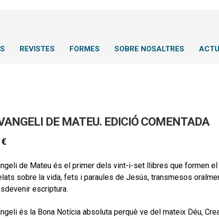
NS
REVISTES
FORMES
SOBRE NOSALTRES
ACTU
EVANGELI DE MATEU. EDICIÓ COMENTADA
0
€
ngeli de Mateu és el primer dels vint-i-set llibres que formen el
elats sobre la vida, fets i paraules de Jesús, transmesos oralm
sdevenir escriptura.
ngeli és la Bona Notícia absoluta perquè ve del mateix Déu, Crea