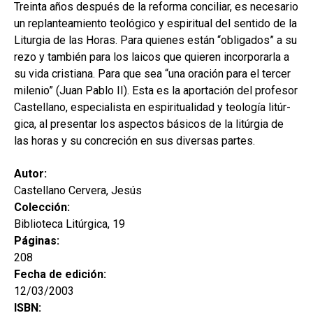
hijo
Treinta años después de la reforma conciliar, es necesario
MI CUENTA
un replanteamiento teológico y espiritual del sentido de la
BUSCAR
Liturgia de las Horas. Para quienes están “obligados” a su
rezo y también para los laicos que quieren incorporarla a
CAT
su vida cristiana. Para que sea “una oración para el tercer
milenio” (Juan Pablo II). Esta es la aportación del profesor
ESP
Castellano, especialista en espiritualidad y teología litúr-
gica, al presentar los aspectos básicos de la litúrgia de
las horas y su concreción en sus diversas partes.
Autor:
Castellano Cervera, Jesús
Colección:
Biblioteca Litúrgica, 19
Páginas:
208
Fecha de edición:
12/03/2003
ISBN: