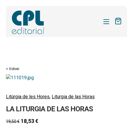
CATÁLOGO
MIS SUSCRIPCIONES
Expandi
REVISTAS
< Volver
el
FORMAS
menú
hijo
Expandi
SOBRE NOSOTROS
el
Litúrgia de les Hores
,
Liturgia de las Horas
Expandi
ACTUALIDAD
menú
LA LITURGIA DE LAS HORAS
el
hijo
Expandi
BLOG
menú
el
18,53
€
19,50
€
hijo
CONTACTO
menú