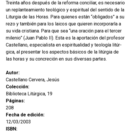
secund
Treinta años después de la reforma conciliar, es necesario
EL MEU COMPTE
un replanteamiento teológico y espiritual del sentido de la
CERCAR
Liturgia de las Horas. Para quienes están “obligados” a su
rezo y también para los laicos que quieren incorporarla a
CAT
su vida cristiana. Para que sea “una oración para el tercer
milenio” (Juan Pablo II). Esta es la aportación del profesor
ESP
Castellano, especialista en espiritualidad y teología litúr-
gica, al presentar los aspectos básicos de la litúrgia de
las horas y su concreción en sus diversas partes.
Autor:
Castellano Cervera, Jesús
Colección:
Biblioteca Litúrgica, 19
Páginas:
208
Fecha de edición:
12/03/2003
ISBN: