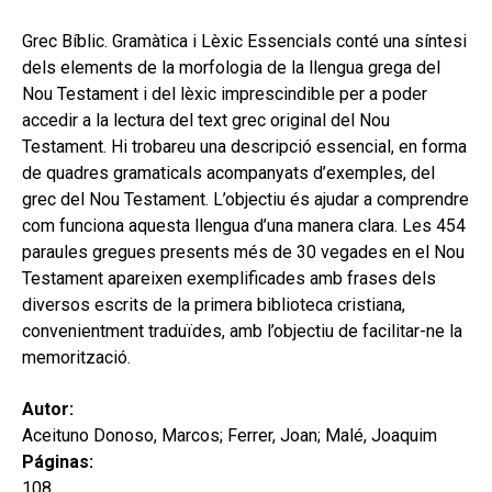
hijo
MI CUENTA
Grec Bíblic. Gramàtica i Lèxic Essencials conté una síntesi
BUSCAR
dels elements de la morfologia de la llengua grega del
Nou Testament i del lèxic imprescindible per a poder
CAT
accedir a la lectura del text grec original del Nou
Testament. Hi trobareu una descripció essencial, en forma
ESP
de quadres gramaticals acompanyats d’exemples, del
grec del Nou Testament. L’objectiu és ajudar a comprendre
com funciona aquesta llengua d’una manera clara. Les 454
paraules gregues presents més de 30 vegades en el Nou
Testament apareixen exemplificades amb frases dels
diversos escrits de la primera biblioteca cristiana,
convenientment traduïdes, amb l’objectiu de facilitar-ne la
memorització.
Autor:
Aceituno Donoso, Marcos; Ferrer, Joan; Malé, Joaquim
Páginas:
108