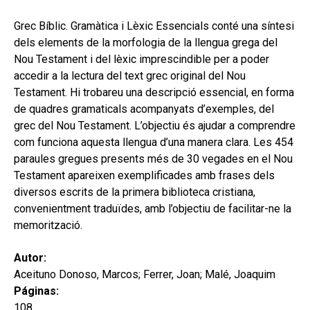
secund
EL MEU COMPTE
Grec Bíblic. Gramàtica i Lèxic Essencials conté una síntesi
CERCAR
dels elements de la morfologia de la llengua grega del
Nou Testament i del lèxic imprescindible per a poder
CAT
accedir a la lectura del text grec original del Nou
Testament. Hi trobareu una descripció essencial, en forma
ESP
de quadres gramaticals acompanyats d’exemples, del
grec del Nou Testament. L’objectiu és ajudar a comprendre
com funciona aquesta llengua d’una manera clara. Les 454
paraules gregues presents més de 30 vegades en el Nou
Testament apareixen exemplificades amb frases dels
diversos escrits de la primera biblioteca cristiana,
convenientment traduïdes, amb l’objectiu de facilitar-ne la
memorització.
Autor:
Aceituno Donoso, Marcos; Ferrer, Joan; Malé, Joaquim
Páginas:
108