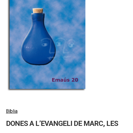
hijo
MI CUENTA
BUSCAR
CAT
ESP
Bíblia
DONES A L’EVANGELI DE MARC, LES