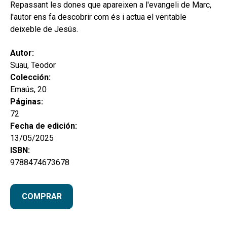
secund
Repassant les dones que apareixen a l'evangeli de Marc,
EL MEU COMPTE
l'autor ens fa descobrir com és i actua el veritable
CERCAR
deixeble de Jesús.
CAT
Autor:
Suau, Teodor
ESP
Colección:
Emaús, 20
Páginas:
72
Fecha de edición:
13/05/2025
ISBN:
9788474673678
COMPRAR