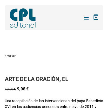
CATÁLOGO
MIS SUSCRIPCIONES
Expandi
REVISTAS
< Volver
el
FORMAS
menú
hijo
Expandi
SOBRE NOSOTROS
ARTE DE LA ORACIÓN, EL
el
Expandi
ACTUALIDAD
menú
el
9,98
€
10,50
€
hijo
Expandi
BLOG
menú
el
hijo
Una recopilación de las intervenciones del papa Benedicto
CONTACTO
menú
XVI en las audiencias generales entre mayo de 2011 y