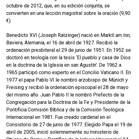
hijo
MI CUENTA
octubre de 2012, que, en su edición conjunta, se
convierten en una lección magistral sobre la oración (9,90
BUSCAR
€).
CAT
Benedicto XVI (Joseph Ratzinger) nació en Marktl am Inn,
ESP
Baviera, Alemania, el 16 de abril de 1927. Recibió la
ordenación presbiteral el 29 de junio de 1951. En 1952 se
doctoró en teología con la tesis ‘El pueblo y casa de Dios
en la doctrina de la Iglesia en san Agustín'. De 1962 a
1965 participó como experto en el Concilio Vaticano II. En
1977 el papa Pablo VI le nombró arzobispo de Múnich y
Freising y recibió la ordenación episcopal el 28 de mayo
del mismo año. Juan Pablo II le nombró Prefecto de la
Congregación para la Doctrina de la Fe y Presidente de la
Pontificia Comisión Bíblica y de la Comisión Teológica
Internacional en 1981. Fue creado cardenal en el
Consistorio de 27 de junio de 1977. Elegido Papa el 19 de
abril de 2005, inició solemnemente su ministerio de