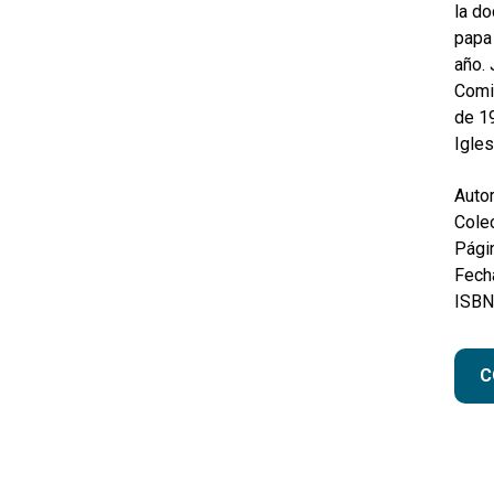
la do
papa
año. 
Comis
de 19
Igles
Autor
Colec
Pági
Fecha
ISBN
C