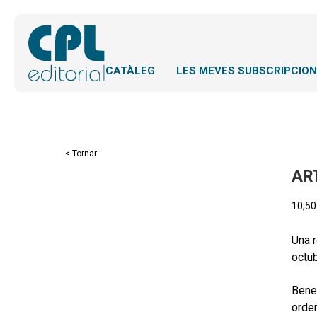
CATÀLEG
LES MEVES SUBSCRIPCIO
< Tornar
ART
10,5
Una r
octub
Bened
orden