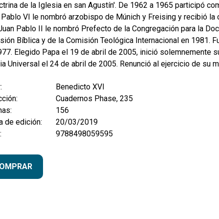
ctrina de la Iglesia en san Agustín'. De 1962 a 1965 participó co
 Pablo VI le nombró arzobispo de Múnich y Freising y recibió l
Juan Pablo II le nombró Prefecto de la Congregación para la Doct
ión Bíblica y de la Comisión Teológica Internacional en 1981. F
77. Elegido Papa el 19 de abril de 2005, inició solemnemente s
ia Universal el 24 de abril de 2005. Renunció al ejercicio de su 
:
Benedicto XVI
ción:
Cuadernos Phase, 235
nas:
156
 de edición:
20/03/2019
:
9788498059595
OMPRAR