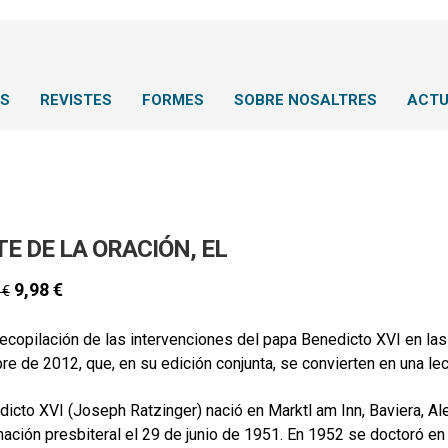
NS
REVISTES
FORMES
SOBRE NOSALTRES
ACTU
E DE LA ORACIÓN, EL
9,98
€
0
€
ecopilación de las intervenciones del papa Benedicto XVI en la
re de 2012, que, en su edición conjunta, se convierten en una lec
icto XVI (Joseph Ratzinger) nació en Marktl am Inn, Baviera, Ale
ación presbiteral el 29 de junio de 1951. En 1952 se doctoró en 